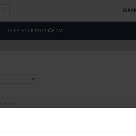
ESPA
TARJETAS CRIPTOGRÁFICAS
contrados