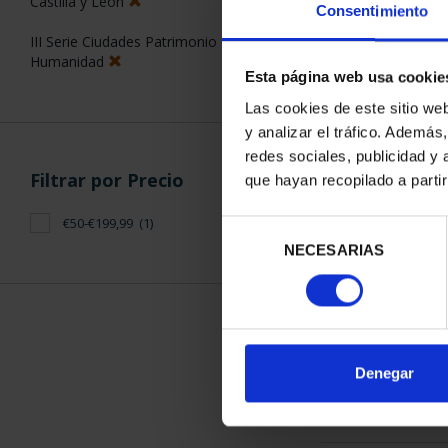
Castilla y León
Consentimiento
III Serie Ciudades Patrimonio de la
Humanidad
Esta página web usa cookie
Las cookies de este sitio we
y analizar el tráfico. Ademá
CIUDADES PAT
redes sociales, publicidad y
SEG
Filtrar por Precio
que hayan recopilado a parti
73,
€50-€199,99
(1)
Selección
NECESARIAS
de
consentimiento
ORDENAR POR:
Denegar