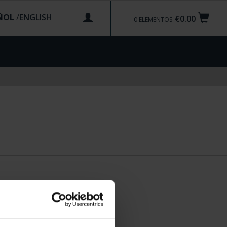
ÑOL
/
€0.00
0
ELEMENTOS