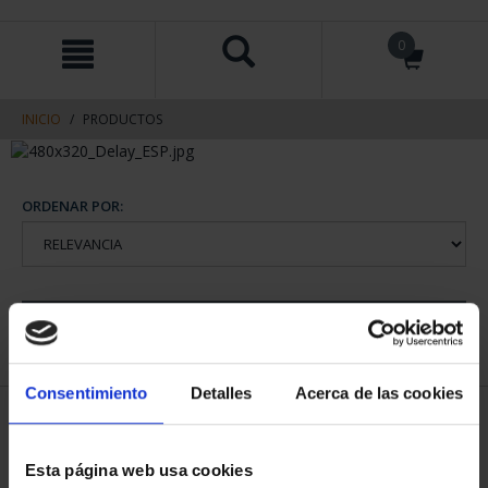
saltar
Saltar
0
al
al
contenido
men
de
navegacin
INICIO
PRODUCTOS
ORDENAR POR:
REFINAR
Consentimiento
Detalles
Acerca de las cookies
1 Productos encontrados
Esta página web usa cookies