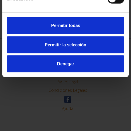
REFINAR
Permitir todas
Permitir la selección
Información General
Denegar
Contacto
Preguntas Frequentes (FAQs)
Aviso Legal
Condiciones Legales
Ayuda