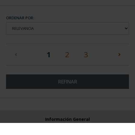
ORDENAR POR:
(current)
1
2
3
REFINAR
Información General
Contacto
Preguntas Frequentes (FAQs)