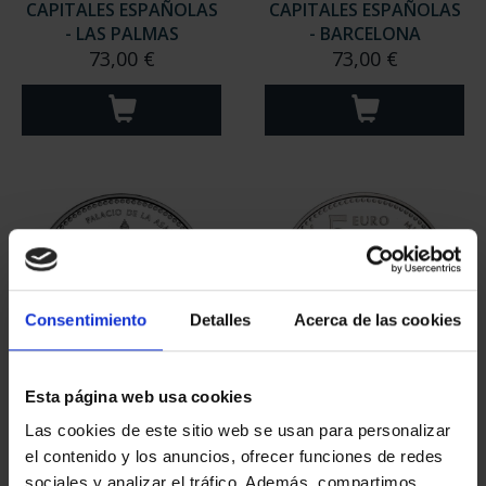
CAPITALES ESPAÑOLAS
CAPITALES ESPAÑOLAS
- LAS PALMAS
- BARCELONA
73,00 €
73,00 €
Consentimiento
Detalles
Acerca de las cookies
Esta página web usa cookies
CAPITALES ESPAÑOLAS
CAPITALES ESPAÑOLAS
- CEUTA
- ALBACETE
Las cookies de este sitio web se usan para personalizar
73,00 €
73,00 €
el contenido y los anuncios, ofrecer funciones de redes
sociales y analizar el tráfico. Además, compartimos