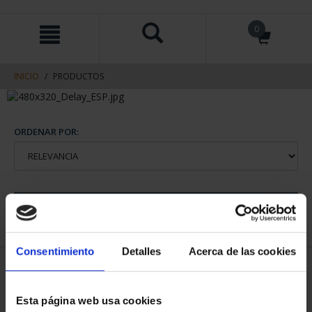
saltar
Saltar
0
al
al
contenido
men
de
navegacin
INICIO
PRODUCTOS
ORDENAR POR:
REFINAR
Consentimiento
Detalles
Acerca de las cookies
1 Productos encontrados
Esta página web usa cookies