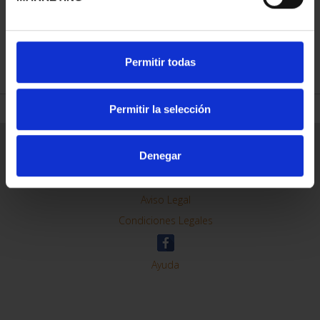
REFINAR
Permitir todas
Permitir la selección
Información General
Denegar
Contacto
Preguntas Frequentes (FAQs)
Aviso Legal
Condiciones Legales
Ayuda