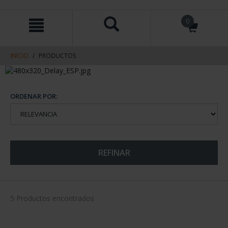
saltar
Saltar
0
al
al
contenido
men
de
navegacin
INICIO
PRODUCTOS
ORDENAR POR:
REFINAR
5 Productos encontrados