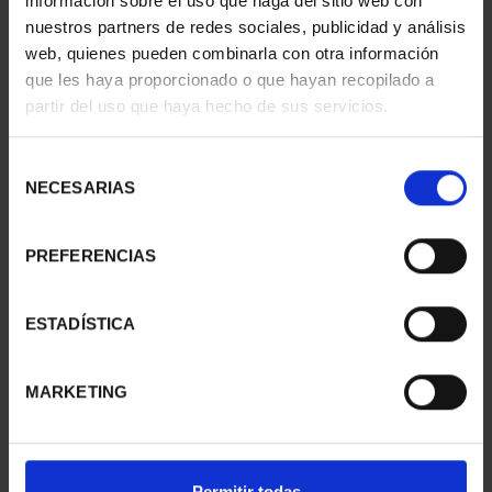
información sobre el uso que haga del sitio web con
nuestros partners de redes sociales, publicidad y análisis
web, quienes pueden combinarla con otra información
que les haya proporcionado o que hayan recopilado a
partir del uso que haya hecho de sus servicios.
CIUDADES PATRIMONIO
CIUDADES PATRIMONIO
III - UBEDA
III - SANTIAGO DE CO...
Selección
73,00 €
73,00 €
NECESARIAS
de
consentimiento
PREFERENCIAS
ESTADÍSTICA
MARKETING
Permitir todas