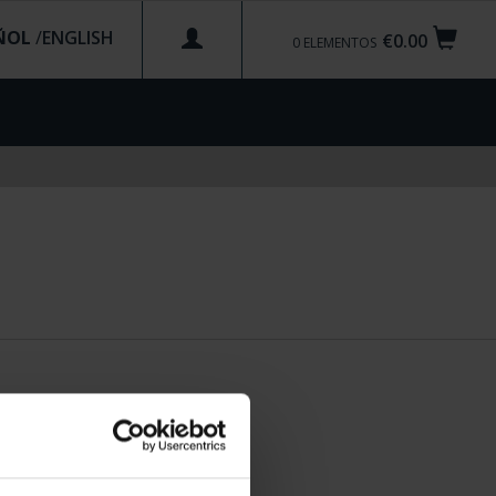
ÑOL
/
€0.00
0
ELEMENTOS