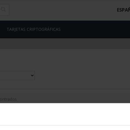
ESPA
TARJETAS CRIPTOGRÁFICAS
contrados