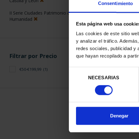
Castilla y León
Consentimiento
II Serie Ciudades Patrimonio de la
Humanidad
Esta página web usa cookie
Las cookies de este sitio we
y analizar el tráfico. Ademá
CIUDADES PAT
redes sociales, publicidad y
SALA
Filtrar por Precio
que hayan recopilado a parti
73,
€50-€199,99
(1)
Selección
NECESARIAS
de
consentimiento
ORDENAR POR:
Denegar