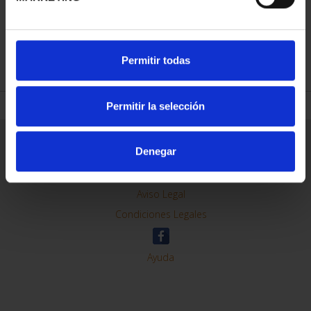
REFINAR
Permitir todas
Permitir la selección
Información General
Denegar
Contacto
Preguntas Frequentes (FAQs)
Aviso Legal
Condiciones Legales
Ayuda