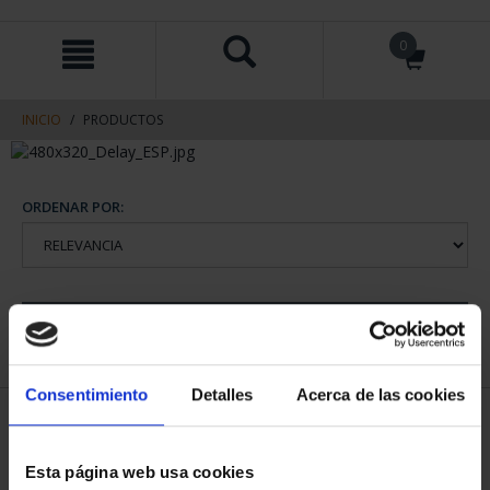
saltar
Saltar
0
al
al
contenido
men
de
navegacin
INICIO
PRODUCTOS
ORDENAR POR:
REFINAR
Consentimiento
Detalles
Acerca de las cookies
1 Productos encontrados
Esta página web usa cookies