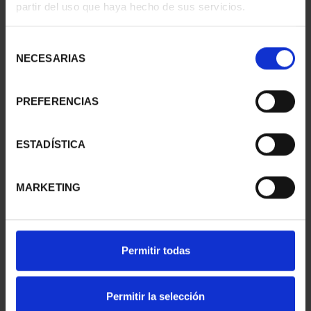
partir del uso que haya hecho de sus servicios.
Selección
NECESARIAS
de
consentimiento
PREFERENCIAS
ESTADÍSTICA
MARKETING
CIUDADES PATRIMONIO
CIUDADES PATRIMONIO
II - SALAMANCA
III - TARRAGONA
73,00 €
73,00 €
Permitir todas
Permitir la selección