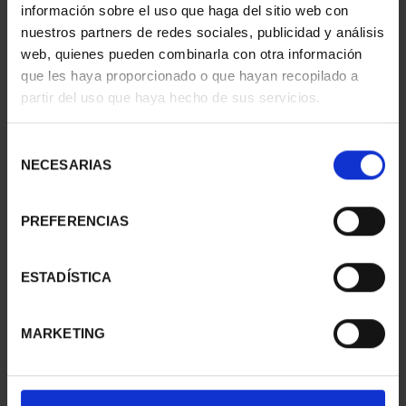
información sobre el uso que haga del sitio web con
nuestros partners de redes sociales, publicidad y análisis
web, quienes pueden combinarla con otra información
CIUDADES PATRIMONIO
CIUDADES PATRIMONIO
que les haya proporcionado o que hayan recopilado a
III - TARRAGONA
III - SEGOVIA
partir del uso que haya hecho de sus servicios.
73,00 €
73,00 €
Selección
NECESARIAS
de
consentimiento
PREFERENCIAS
ESTADÍSTICA
MARKETING
CIUDADES PATRIMONIO
CIUDADES PATRIMONIO