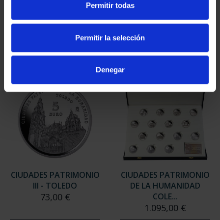
Permitir todas
III - UBEDA
III - SANTIAGO DE CO...
73,00 €
73,00 €
Permitir la selección
Denegar
CIUDADES PATRIMONIO
CIUDADES PATRIMONIO
III - TOLEDO
DE LA HUMANIDAD
73,00 €
COLE...
1.095,00 €