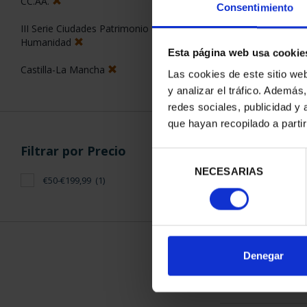
CC.AA.
Consentimiento
III Serie Ciudades Patrimonio de la
Humanidad
Esta página web usa cookie
Castilla-La Mancha
Las cookies de este sitio we
y analizar el tráfico. Ademá
CIUDADES PAT
redes sociales, publicidad y
TOL
que hayan recopilado a parti
73,
Filtrar por Precio
Selección
NECESARIAS
de
€50-€199,99
(1)
consentimiento
ORDENAR POR:
Denegar