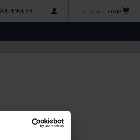
ÑOL
/
€0.00
0
ELEMENTOS