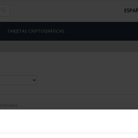
ESPA
TARJETAS CRIPTOGRÁFICAS
contrados