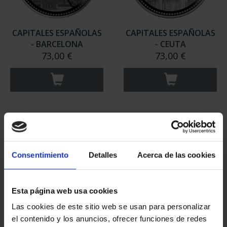
CAPITALES ESPAÑOLAS
CAPITALES ESPAÑOLAS
- BARCELONA
- CEUTA
73,00 €
73,00 €
Consentimiento
Detalles
Acerca de las cookies
Esta página web usa cookies
Las cookies de este sitio web se usan para personalizar
CAPITALES ESPAÑOLAS
CAPITALES ESPAÑOLAS
el contenido y los anuncios, ofrecer funciones de redes