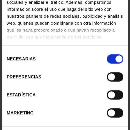
- ALBACETE
- MADRID
sociales y analizar el tráfico. Además, compartimos
73,00 €
73,00 €
información sobre el uso que haga del sitio web con
nuestros partners de redes sociales, publicidad y análisis
web, quienes pueden combinarla con otra información
que les haya proporcionado o que hayan recopilado a
partir del uso que haya hecho de sus servicios.
Selección
NECESARIAS
de
consentimiento
PREFERENCIAS
ESTADÍSTICA
CAPITALES ESPAÑOLAS
CAPITALES ESPAÑOLAS
- PAMPLONA
- ALICANTE
73,00 €
73,00 €
MARKETING