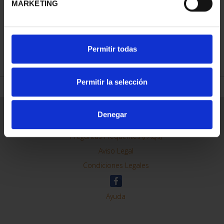
MARKETING
REFINAR
Permitir todas
Permitir la selección
Información General
Denegar
Contacto
Preguntas Frequentes (FAQs)
Aviso Legal
Condiciones Legales
Ayuda