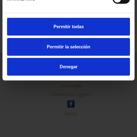
REFINAR
Permitir todas
Permitir la selección
Información General
Denegar
Contacto
Preguntas Frequentes (FAQs)
Aviso Legal
Condiciones Legales
Ayuda