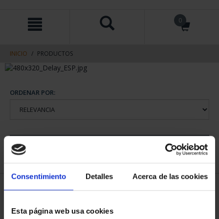
saltar
Saltar
0
al
al
contenido
men
de
navegacin
INICIO
PRODUCTOS
ORDENAR POR:
REFINAR
Consentimiento
Detalles
Acerca de las cookies
1 Productos encontrados
Esta página web usa cookies