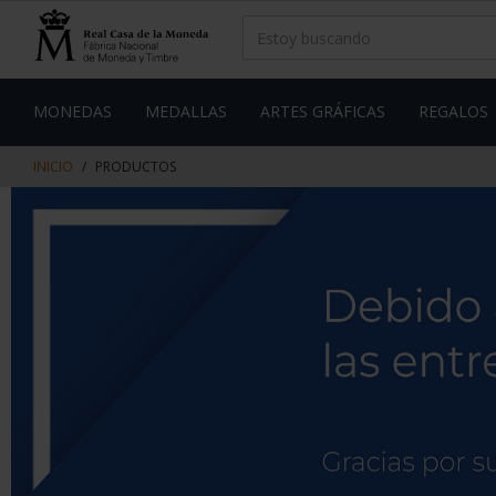
saltar
Saltar
al
al
contenido
men
de
navegacin
MONEDAS
MEDALLAS
ARTES GRÁFICAS
REGALOS
INICIO
PRODUCTOS