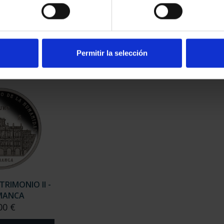
RIMONIO II -
CIUDADES PATRIMONIO II-
CIUD
NCA
IBIZA
00 €
73,00 €
Permitir la selección
TRIMONIO II -
MANCA
00 €