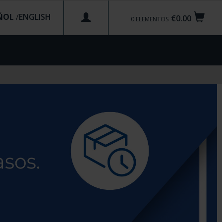
ÑOL
/
€0.00
0
ELEMENTOS