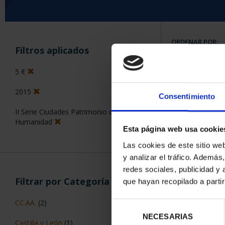
ORDENAR POR:
Filtros aplicados
5 €
2015
Consentimiento
5 Productos en
II Serie Ciudades Patrimonio de la
Humanidad
Esta página web usa cookie
Las cookies de este sitio we
y analizar el tráfico. Ademá
redes sociales, publicidad y
Filtrar por Categoría
que hayan recopilado a parti
CC.AA.
(2)
Selección
NECESARIAS
de
Castilla y León
(1)