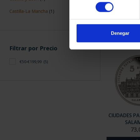
CIUDADES PAT
consentimiento
CUE
Castilla-La Mancha
(1)
73,
Denegar
Filtrar por Precio
€50-€199,99
(5)
CIUDADES PA
SALA
73,