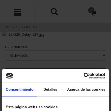
saltar
Saltar
0
al
al
contenido
men
de
navegacin
INICIO
PRODUCTOS
ORDENAR POR:
REFINAR
Consentimiento
Detalles
Acerca de las cookies
1 Productos encontrados
Esta página web usa cookies