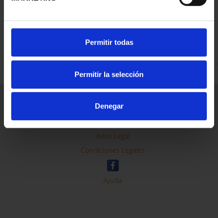
REFINAR
Permitir todas
Permitir la selección
Información General
Denegar
Contacto
Preguntas Frequentes (FAQs)
Aviso Legal
Condiciones Legales
Ayuda