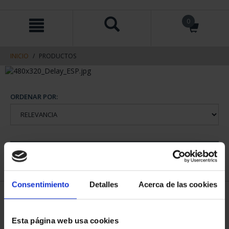
saltar
Saltar
0
al
al
contenido
men
de
navegacin
INICIO
PRODUCTOS
ORDENAR POR:
REFINAR
Consentimiento
Detalles
Acerca de las cookies
1 Productos encontrados
Esta página web usa cookies