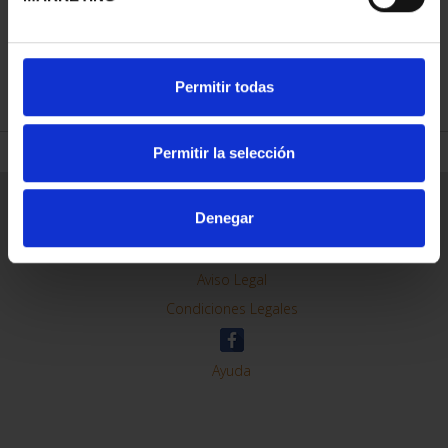
REFINAR
Permitir todas
Permitir la selección
Información General
Denegar
Contacto
Preguntas Frequentes (FAQs)
Aviso Legal
Condiciones Legales
Ayuda