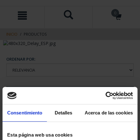
saltar
Saltar
0
al
al
contenido
men
de
navegacin
INICIO
PRODUCTOS
ORDENAR POR:
REFINAR
Consentimiento
Detalles
Acerca de las cookies
1 Productos encontrados
Esta página web usa cookies