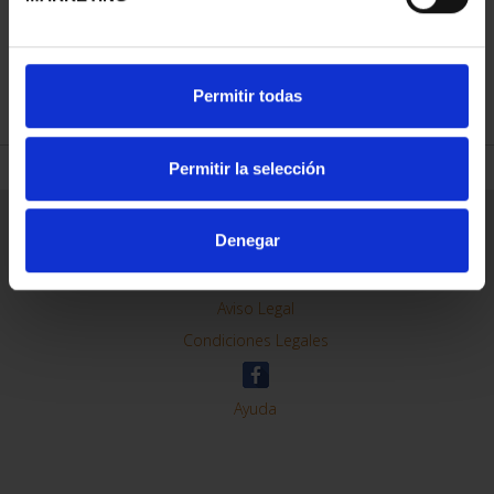
REFINAR
Permitir todas
Permitir la selección
Información General
Denegar
Contacto
Preguntas Frequentes (FAQs)
Aviso Legal
Condiciones Legales
Ayuda