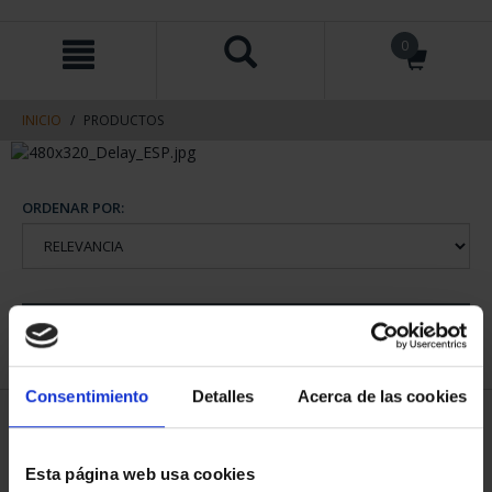
saltar
Saltar
0
al
al
contenido
men
de
navegacin
INICIO
PRODUCTOS
ORDENAR POR:
REFINAR
Consentimiento
Detalles
Acerca de las cookies
1 Productos encontrados
Esta página web usa cookies