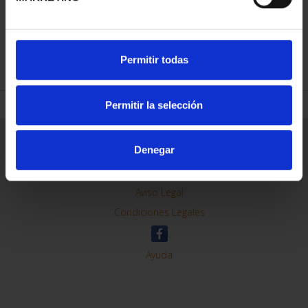
REFINAR
Permitir todas
Permitir la selección
Información General
Denegar
Contacto
Preguntas Frequentes (FAQs)
Aviso Legal
Condiciones Legales
Ayuda