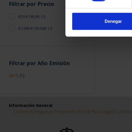
Filtrar por Precio
€50-€199,99
(1)
Denegar
€1.000-€100.000
(1)
Filtrar por Año Emisión
2015
(1)
Información General
Contacto
|
Preguntas Frequentes (FAQs)
|
Aviso Legal
|
Condicio