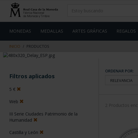
saltar
Saltar
al
al
contenido
men
de
navegacin
MONEDAS
MEDALLAS
ARTES GRÁFICAS
REGALOS
INICIO
PRODUCTOS
ORDENAR POR:
Filtros aplicados
5 €
Web
2 Productos en
III Serie Ciudades Patrimonio de la
Humanidad
Castilla y León