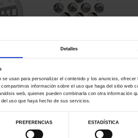
RIMONIO III -
SUSCRIPCIÓN CIUDADES
Detalles
OVIA
PATRIMONIO DE LA HU...
00 €
1.095,00 €
s
b se usan para personalizar el contenido y los anuncios, ofrecer
Sólo para usuarios registrados
s, compartimos información sobre el uso que haga del sitio web 
 análisis web, quienes pueden combinarla con otra información q
r del uso que haya hecho de sus servicios.
PREFERENCIAS
ESTADÍSTICA