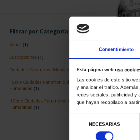
Filtrar por Categoría
Series
(1)
CIUDADES PAT
Consentimiento
SEG
Suscripciones
(1)
73,
Ciudades Patrimonio Mundial
(1)
Esta página web usa cookie
Las cookies de este sitio we
I Serie Ciudades Patrimonio de la
y analizar el tráfico. Ademá
Humanidad
(1)
redes sociales, publicidad y
II Serie Ciudades Patrimonio de la
que hayan recopilado a parti
Humanidad
(1)
ORDENAR POR:
Selección
NECESARIAS
de
consentimiento