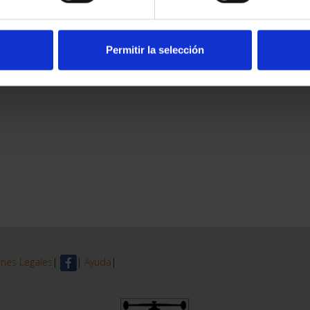
Permitir la selección
nes Legales
|
|
Ayuda
|