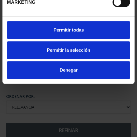
MARKETING
SUSCRIPCIÓN CIUDADES
CIUDADES PATRIMONIO
Permitir todas
PATRIMONIO DE LA
DE LA HUMANIDAD
HU...
COLE...
1.095,00 €
1.095,00 €
Permitir la selección
Sólo para usuarios
registrados
Denegar
ORDENAR POR:
REFINAR