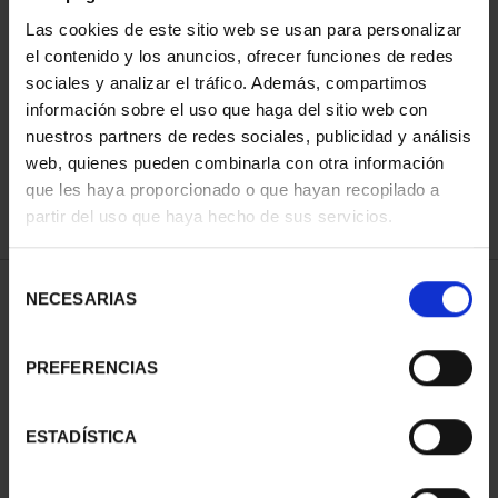
Las cookies de este sitio web se usan para personalizar
el contenido y los anuncios, ofrecer funciones de redes
ORDENAR POR:
sociales y analizar el tráfico. Además, compartimos
información sobre el uso que haga del sitio web con
nuestros partners de redes sociales, publicidad y análisis
web, quienes pueden combinarla con otra información
que les haya proporcionado o que hayan recopilado a
REFINAR
partir del uso que haya hecho de sus servicios.
Selección
2 Productos encontrados
NECESARIAS
de
consentimiento
PREFERENCIAS
ESTADÍSTICA