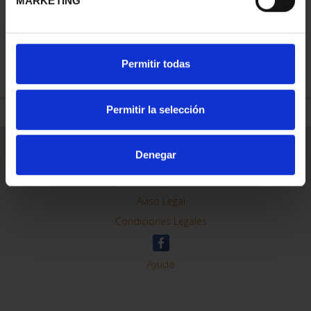
MARKETING
REFINAR
Permitir todas
Permitir la selección
Información General
Denegar
Contacto
Preguntas Frequentes (FAQs)
Aviso Legal
Condiciones Legales
Ayuda