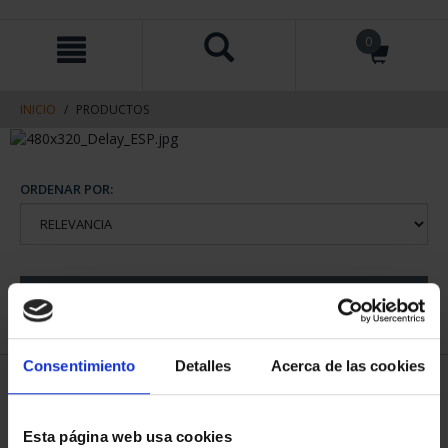
saltar
Saltar
0
al
al
contenido
men
de
navegacin
INICIO
PRODUCTOS
ORDENAR POR:
REFINAR
Consentimiento
Detalles
Acerca de las cookies
1 Productos encontrados
Esta página web usa cookies