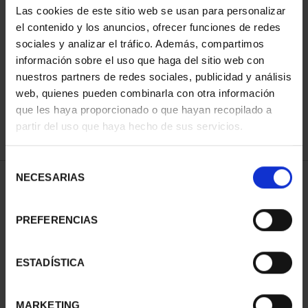
Las cookies de este sitio web se usan para personalizar
el contenido y los anuncios, ofrecer funciones de redes
sociales y analizar el tráfico. Además, compartimos
ORDENAR POR:
información sobre el uso que haga del sitio web con
nuestros partners de redes sociales, publicidad y análisis
web, quienes pueden combinarla con otra información
que les haya proporcionado o que hayan recopilado a
REFINAR
partir del uso que haya hecho de sus servicios.
Selección
NECESARIAS
de
1 Productos encontrados
consentimiento
PREFERENCIAS
ESTADÍSTICA
MARKETING