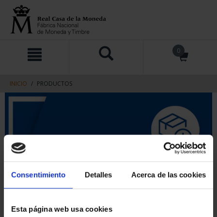
saltar
Saltar
0
al
al
contenido
men
de
navegacin
INICIO
PRODUCTOS
Consentimiento
Detalles
Acerca de las cookies
Esta página web usa cookies