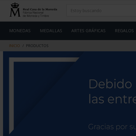
saltar
Saltar
al
al
contenido
men
de
navegacin
MONEDAS
MEDALLAS
ARTES GRÁFICAS
REGALOS
INICIO
PRODUCTOS