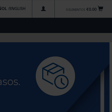
ÑOL
/
€0.00
0
ELEMENTOS