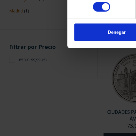
CIUDADES P
consentimiento
CÁC
Madrid
(1)
73,
Denegar
Filtrar por Precio
€50-€199,99
(5)
CIUDADES P
ÁV
73,