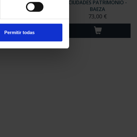
DADES PATRIMONIO -
CIUDADES PATRIMONIO -
CÓRDOBA
BAEZA
73,00 €
73,00 €
Permitir todas