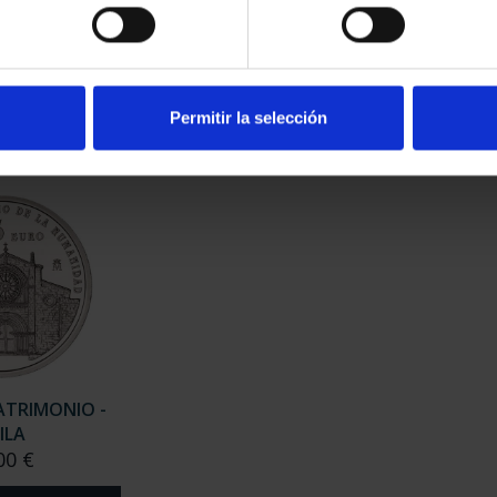
ATRIMONIO -
CIUDADES PATRIMONIO -
CIU
ERES
ALCALÁ DE HENARES
00 €
73,00 €
Permitir la selección
ATRIMONIO -
ILA
00 €