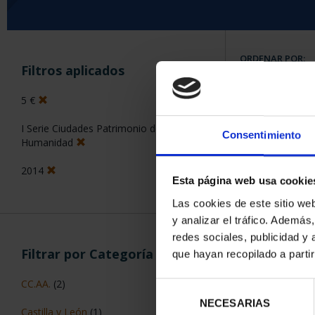
ORDENAR POR:
Filtros aplicados
5 €
I Serie Ciudades Patrimonio de la
Consentimiento
5 Productos en
Humanidad
2014
Esta página web usa cookie
Las cookies de este sitio we
y analizar el tráfico. Ademá
redes sociales, publicidad y
Filtrar por Categoría
que hayan recopilado a parti
CC.AA.
(2)
Selección
NECESARIAS
de
Castilla y León
(1)