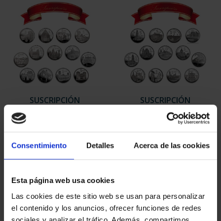
SUSCRIPCIÓN
SUSCRIPCIÓN
CAPITALES DE
CAPITALES DE
PROVINCIA 1
PROVINCIA 2
949,00 €
949,00 €
Consentimiento
Detalles
Acerca de las cookies
Sólo para usuarios
Sólo para usuarios
registrados
registrados
Esta página web usa cookies
Las cookies de este sitio web se usan para personalizar
el contenido y los anuncios, ofrecer funciones de redes
sociales y analizar el tráfico. Además, compartimos