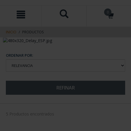
saltar
Saltar
0
al
al
contenido
men
de
navegacin
INICIO
PRODUCTOS
ORDENAR POR:
REFINAR
5 Productos encontrados