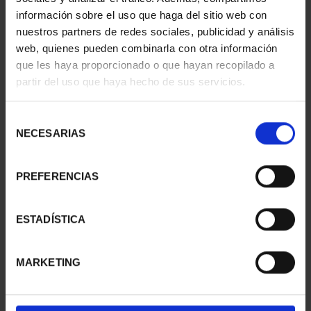
información sobre el uso que haga del sitio web con
nuestros partners de redes sociales, publicidad y análisis
web, quienes pueden combinarla con otra información
que les haya proporcionado o que hayan recopilado a
partir del uso que haya hecho de sus servicios.
SUSCRIPCIÓN
SUSCRIPCIÓN
CAPITALES DE
CAPITALES DE
Selección
PROVINCIA 3
PROVINCIA 4
NECESARIAS
de
949,00 €
949,00 €
consentimiento
Sólo para usuarios
Sólo para usuarios
PREFERENCIAS
registrados
registrados
ESTADÍSTICA
MARKETING