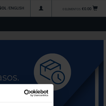
ÑOL
/
€0.00
0
ELEMENTOS