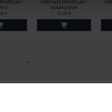
ESPAÑOLAS -
CAPITALES ESPAÑOLAS -
CAP
NCA
GUADALAJARA
00 €
73,00 €
nes Legales
|
|
Ayuda
|