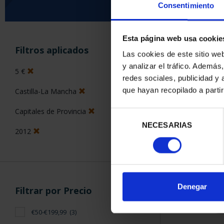
Consentimiento
Esta página web usa cookie
ORDENAR POR:
Filtros aplicados
Las cookies de este sitio we
y analizar el tráfico. Ademá
5 €
redes sociales, publicidad y
que hayan recopilado a parti
Castilla-La Mancha
3 Productos en
Capitales de Provincia
Selección
NECESARIAS
de
2012
consentimiento
Denegar
Filtrar por Precio
€50-€199,99
(3)