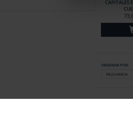
CAPITALES 
CUE
73,
ORDENAR POR:
Información General
Contacto
|
Preguntas Frequentes (FAQs)
|
Aviso Legal
|
Condicio