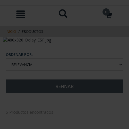
saltar
Saltar
0
al
al
contenido
men
de
navegacin
INICIO
PRODUCTOS
ORDENAR POR:
REFINAR
5 Productos encontrados