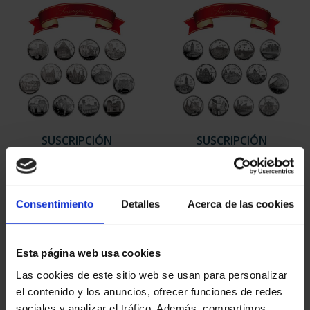
SUSCRIPCIÓN
SUSCRIPCIÓN
CAPITALES DE
CAPITALES DE
PROVINCIA 1
PROVINCIA 2
949,00 €
949,00 €
Consentimiento
Detalles
Acerca de las cookies
Sólo para usuarios
Sólo para usuarios
registrados
registrados
Esta página web usa cookies
Las cookies de este sitio web se usan para personalizar
el contenido y los anuncios, ofrecer funciones de redes
sociales y analizar el tráfico. Además, compartimos