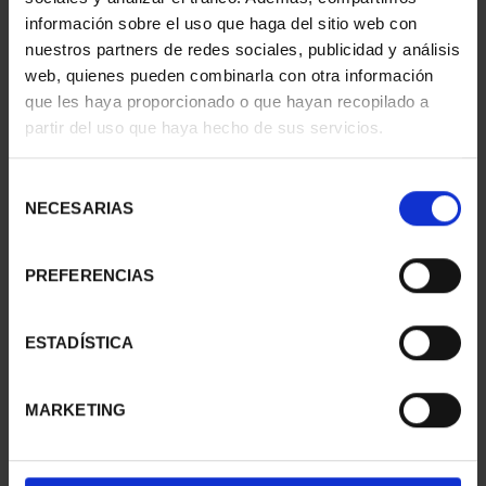
información sobre el uso que haga del sitio web con
nuestros partners de redes sociales, publicidad y análisis
web, quienes pueden combinarla con otra información
que les haya proporcionado o que hayan recopilado a
partir del uso que haya hecho de sus servicios.
SUSCRIPCIÓN
SUSCRIPCIÓN
CAPITALES DE
CAPITALES DE
PROVINCIA 3
PROVINCIA 4
Selección
949,00 €
949,00 €
NECESARIAS
de
consentimiento
Sólo para usuarios
Sólo para usuarios
registrados
registrados
PREFERENCIAS
ESTADÍSTICA
MARKETING