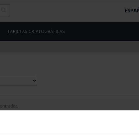
ESPA
TARJETAS CRIPTOGRÁFICAS
contrados