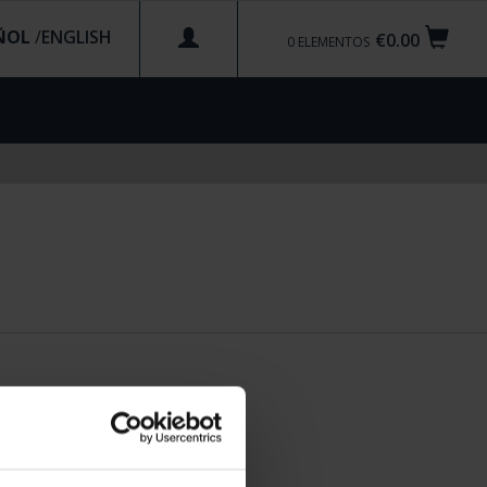
ÑOL
/
€0.00
0
ELEMENTOS