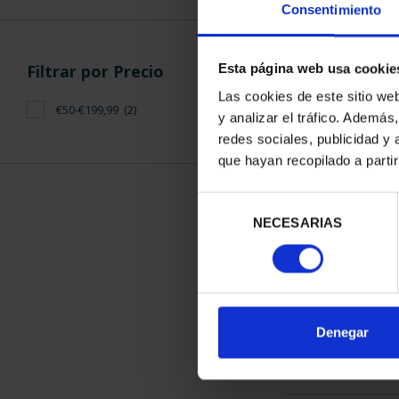
Consentimiento
Filtrar por Precio
Esta página web usa cookie
Las cookies de este sitio we
€50-€199,99
(2)
y analizar el tráfico. Ademá
CAPITALES 
redes sociales, publicidad y
LLE
que hayan recopilado a parti
73,
Selección
NECESARIAS
de
consentimiento
ORDENAR POR:
Denegar