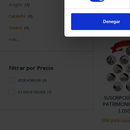
SUSCRIPCIÓN 
Aragón
(4)
PROVI
949,
Cataluña
(4)
Denegar
Sólo para usuar
Madrid
(4)
más ...
Filtrar por Precio
€500-€999,99
(4)
€1.000-€100.000
(1)
SUSCRIPCI
PATRIMONIO
1.09
Sólo para usua