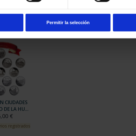
CAPITALES DE
SUSCRIPCIÓN CAPITALES DE
SUSC
NCIA 1
PROVINCIA 2
00 €
949,00 €
Permitir la selección
ios registrados
Sólo para usuarios registrados
Sólo 
ÓN CIUDADES
 DE LA HU...
5,00 €
rios registrados