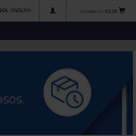
ÑOL
/
€0.00
0
ELEMENTOS