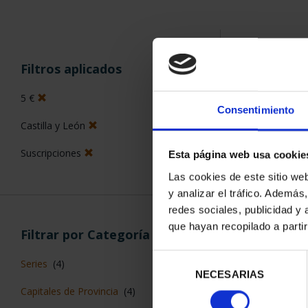
ORDENAR POR:
Filtros aplicados
5 €
Consentimiento
Castilla y León
5 Productos en
Suscripciones
Esta página web usa cookie
Las cookies de este sitio we
y analizar el tráfico. Ademá
redes sociales, publicidad y
que hayan recopilado a parti
Filtrar por Categoría
Selección
Series
(4)
NECESARIAS
de
Capitales de Provincia
(4)
consentimiento