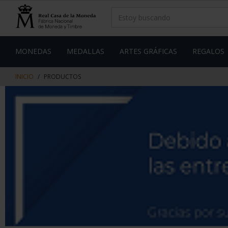
saltar
Saltar
al
al
contenido
men
de
navegacin
MONEDAS
MEDALLAS
ARTES GRÁFICAS
REGALOS
INICIO
PRODUCTOS