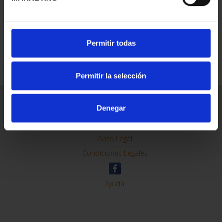
REFINAR
Permitir todas
Permitir la selección
Información General
Denegar
Contacto
Preguntas Frequentes (FAQs)
Aviso Legal
Condiciones Legales
Ayuda