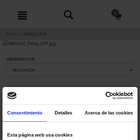
saltar
Saltar
0
al
al
contenido
men
de
navegacin
INICIO
PRODUCTOS
ORDENAR POR:
REFINAR
Consentimiento
Detalles
Acerca de las cookies
2 Productos encontrados
Esta página web usa cookies