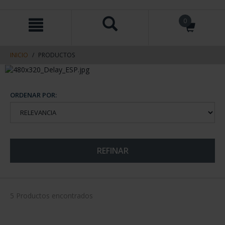
saltar
Saltar
0
al
al
contenido
men
de
navegacin
INICIO
PRODUCTOS
ORDENAR POR:
REFINAR
5 Productos encontrados