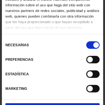
información sobre el uso que haga del sitio web con
nuestros partners de redes sociales, publicidad y análisis
web, quienes pueden combinarla con otra información
que les haya proporcionado o que hayan recopilado a
partir del uso que haya hecho de sus servicios.
SUSCRIPCIÓN
SUSCRIPCIÓN
CAPITALES DE
CAPITALES DE
Selección
PROVINCIA 3
PROVINCIA 4
NECESARIAS
de
949,00 €
949,00 €
consentimiento
Sólo para usuarios
Sólo para usuarios
PREFERENCIAS
registrados
registrados
ESTADÍSTICA
MARKETING