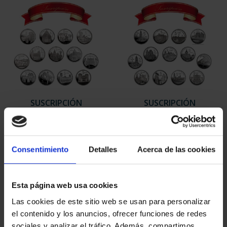
SUSCRIPCIÓN
SUSCRIPCIÓN
CAPITALES DE
CAPITALES DE
PROVINCIA 1
PROVINCIA 2
949,00 €
949,00 €
Consentimiento
Detalles
Acerca de las cookies
Sólo para usuarios
Sólo para usuarios
registrados
registrados
Esta página web usa cookies
Las cookies de este sitio web se usan para personalizar
el contenido y los anuncios, ofrecer funciones de redes
sociales y analizar el tráfico. Además, compartimos