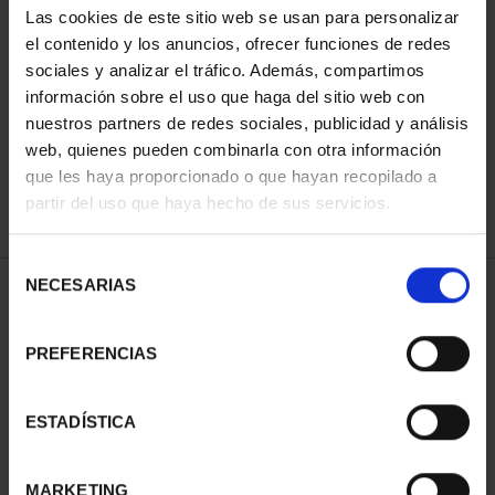
Las cookies de este sitio web se usan para personalizar
el contenido y los anuncios, ofrecer funciones de redes
sociales y analizar el tráfico. Además, compartimos
ORDENAR POR:
información sobre el uso que haga del sitio web con
nuestros partners de redes sociales, publicidad y análisis
web, quienes pueden combinarla con otra información
que les haya proporcionado o que hayan recopilado a
REFINAR
partir del uso que haya hecho de sus servicios.
Selección
NECESARIAS
de
1 Productos encontrados
consentimiento
PREFERENCIAS
ESTADÍSTICA
MARKETING