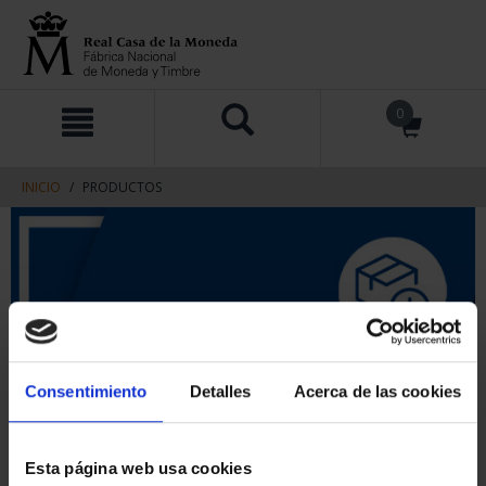
saltar
Saltar
0
al
al
contenido
men
de
navegacin
INICIO
PRODUCTOS
Consentimiento
Detalles
Acerca de las cookies
Esta página web usa cookies