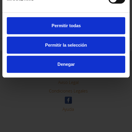
REFINAR
Permitir todas
Permitir la selección
Información General
Denegar
Contacto
Preguntas Frequentes (FAQs)
Aviso Legal
Condiciones Legales
Ayuda