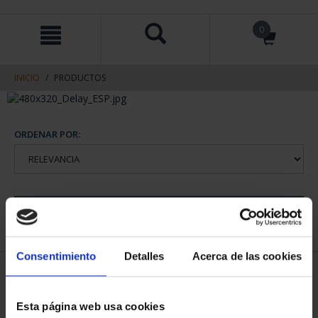
saltar
Saltar
0
al
al
contenido
men
de
navegacin
INICIO
PRODUCTOS
ORDENAR POR:
REFINAR
Consentimiento
Detalles
Acerca de las cookies
1 Productos encontrados
Esta página web usa cookies