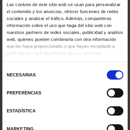
Las cookies de este sitio web se usan para personalizar
el contenido y los anuncios, ofrecer funciones de redes
sociales y analizar el tráfico. Además, compartimos
ORDENAR POR:
información sobre el uso que haga del sitio web con
nuestros partners de redes sociales, publicidad y análisis
web, quienes pueden combinarla con otra información
que les haya proporcionado o que hayan recopilado a
REFINAR
partir del uso que haya hecho de sus servicios.
Selección
NECESARIAS
de
1 Productos encontrados
consentimiento
PREFERENCIAS
ESTADÍSTICA
MARKETING