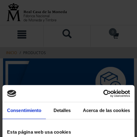
saltar
Saltar
0
al
al
contenido
men
de
navegacin
INICIO
PRODUCTOS
Consentimiento
Detalles
Acerca de las cookies
Esta página web usa cookies