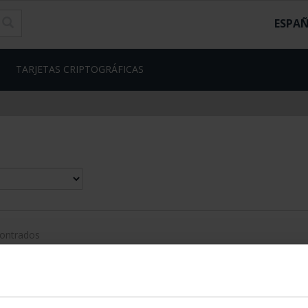
ESPA
TARJETAS CRIPTOGRÁFICAS
contrados