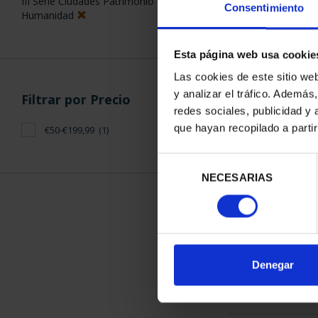
III Serie Ciudades Patrimonio de la
Consentimiento
Humanidad
Esta página web usa cookie
Las cookies de este sitio we
y analizar el tráfico. Ademá
Filtrar por Precio
CIUDADES PAT
redes sociales, publicidad y
TOL
que hayan recopilado a parti
€50-€199,99
(1)
73,
Selección
NECESARIAS
de
consentimiento
ORDENAR POR:
Denegar