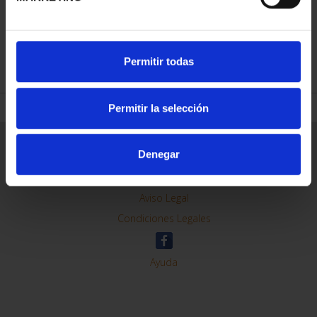
REFINAR
Permitir todas
Permitir la selección
Información General
Denegar
Contacto
Preguntas Frequentes (FAQs)
Aviso Legal
Condiciones Legales
Ayuda