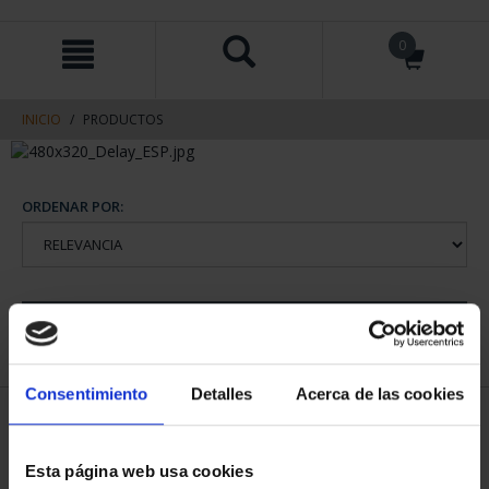
saltar
Saltar
0
al
al
contenido
men
de
navegacin
INICIO
PRODUCTOS
ORDENAR POR:
REFINAR
Consentimiento
Detalles
Acerca de las cookies
2 Productos encontrados
Esta página web usa cookies