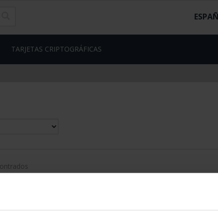
ESPA
TARJETAS CRIPTOGRÁFICAS
contrados