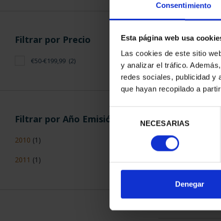
Consentimiento
Filtrar por Precio
Esta página web usa cookie
Las cookies de este sitio we
€50-€199,99
(2)
y analizar el tráfico. Ademá
CAPITALES 
redes sociales, publicidad y
LAS P
que hayan recopilado a parti
73,
Selección
Filtrar por Año Emisión
NECESARIAS
de
consentimiento
2010
(1)
2011
(1)
ORDENAR POR:
Denegar