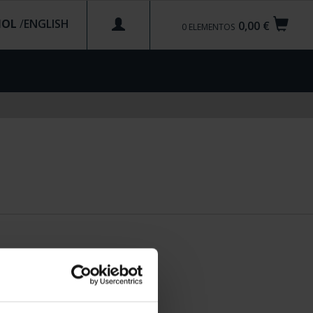
ÑOL
/
0,00 €
0
ELEMENTOS