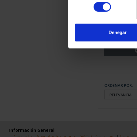
consentimiento
CAPITALES 
HU
Denegar
73,
ORDENAR POR:
Información General
Contacto
|
Preguntas Frequentes (FAQs)
|
Aviso Legal
|
Condicio