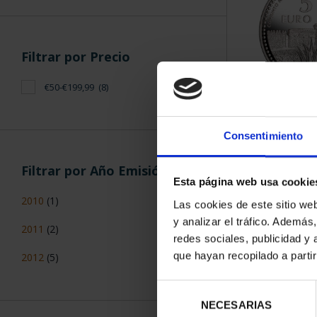
Filtrar por Precio
€50-€199,99
(8)
CAPITALES 
ALM
Consentimiento
73,
Filtrar por Año Emisión
Esta página web usa cookie
2010
(1)
Las cookies de este sitio we
y analizar el tráfico. Ademá
2011
(2)
redes sociales, publicidad y
que hayan recopilado a parti
2012
(5)
Selección
NECESARIAS
de