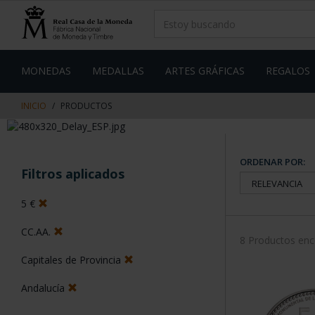
saltar
Saltar
al
al
contenido
men
de
navegacin
MONEDAS
MEDALLAS
ARTES GRÁFICAS
REGALOS
INICIO
PRODUCTOS
ORDENAR POR:
Filtros aplicados
5 €
CC.AA.
8 Productos en
Capitales de Provincia
Andalucía