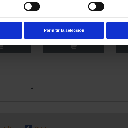
ESPAÑOLAS -
CAPITALES ESPAÑOLAS -
CAP
ELVA
JAÉN
Permitir la selección
00 €
73,00 €
nes Legales
|
|
Ayuda
|