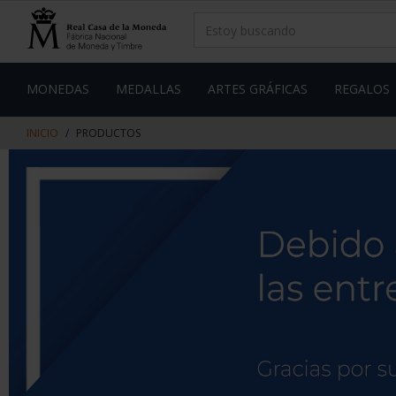
saltar
Saltar
al
al
contenido
men
de
navegacin
MONEDAS
MEDALLAS
ARTES GRÁFICAS
REGALOS
INICIO
PRODUCTOS