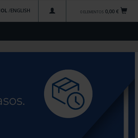
ÑOL
/
0,00 €
0
ELEMENTOS