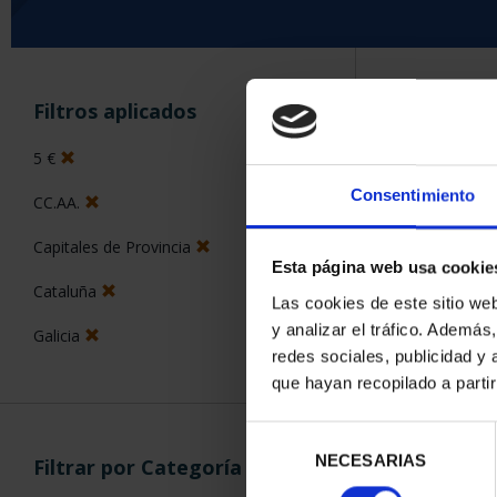
ORDENAR POR:
Filtros aplicados
5 €
Consentimiento
CC.AA.
5 Productos en
Capitales de Provincia
Esta página web usa cookie
Cataluña
Las cookies de este sitio we
y analizar el tráfico. Ademá
Galicia
redes sociales, publicidad y
que hayan recopilado a parti
Selección
NECESARIAS
de
Filtrar por Categoría
consentimiento