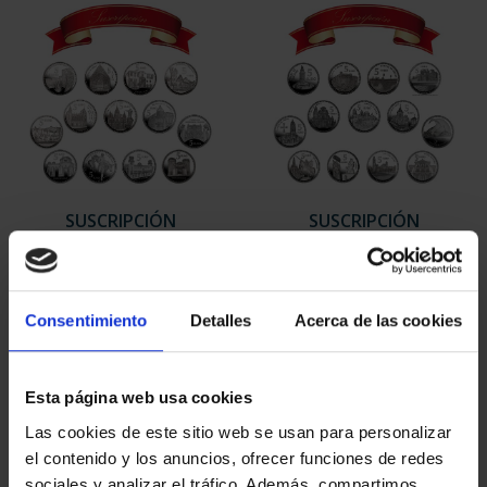
SUSCRIPCIÓN
SUSCRIPCIÓN
CAPITALES DE
CAPITALES DE
PROVINCIA 1
PROVINCIA 2
949,00 €
949,00 €
Consentimiento
Detalles
Acerca de las cookies
Sólo para usuarios
Sólo para usuarios
registrados
registrados
Esta página web usa cookies
Las cookies de este sitio web se usan para personalizar
el contenido y los anuncios, ofrecer funciones de redes
sociales y analizar el tráfico. Además, compartimos