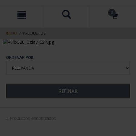
saltar
Saltar
0
al
al
contenido
men
de
navegacin
INICIO
PRODUCTOS
ORDENAR POR:
REFINAR
5 Productos encontrados