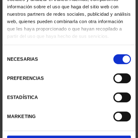
información sobre el uso que haga del sitio web con
nuestros partners de redes sociales, publicidad y análisis
web, quienes pueden combinarla con otra información
que les haya proporcionado o que hayan recopilado a
partir del uso que haya hecho de sus servicios.
SUSCRIPCIÓN
SUSCRIPCIÓN
CAPITALES DE
CAPITALES DE
PROVINCIA 3
PROVINCIA 4
Selección
949,00 €
949,00 €
NECESARIAS
de
consentimiento
Sólo para usuarios
Sólo para usuarios
registrados
registrados
PREFERENCIAS
ESTADÍSTICA
MARKETING