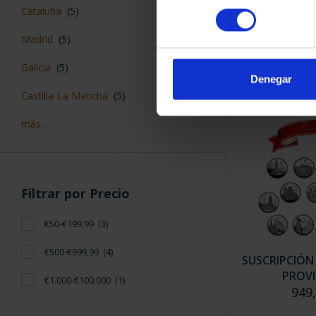
CAPITALES 
consentimiento
Cataluña
(5)
HUE
73,
Madrid
(5)
Galicia
(5)
Denegar
Castilla-La Mancha
(5)
más ...
Filtrar por Precio
€50-€199,99
(3)
€500-€999,99
(4)
SUSCRIPCIÓN
PROVI
€1.000-€100.000
(1)
949