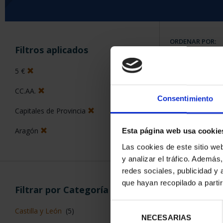
ORDENAR POR:
Filtros aplicados
5 €
CC.AA.
8 Productos en
Consentimiento
Capitales de Provincia
Aragón
Esta página web usa cookie
Las cookies de este sitio we
y analizar el tráfico. Ademá
redes sociales, publicidad y
que hayan recopilado a parti
Filtrar por Categoría
Selección
Castilla y León
(5)
NECESARIAS
de