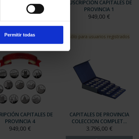
ITALES ESPAÑOLAS -
SUSCRIPCIÓN CAPITALES DE
ZARAGOZA
PROVINCIA 1
73,00 €
949,00 €
Permitir todas
Sólo para usuarios registrados
RIPCIÓN CAPITALES DE
CAPITALES DE PROVINCIA
PROVINCIA 4
COLECCION COMPLET...
949,00 €
3.796,00 €