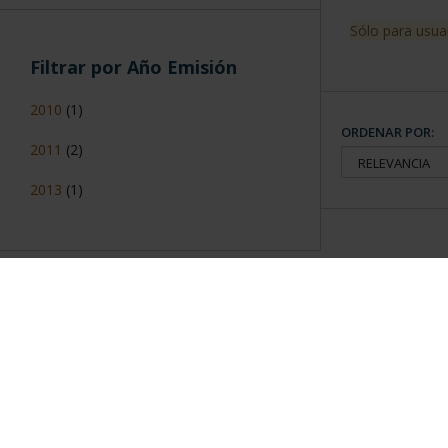
Sólo para usua
Filtrar por Año Emisión
2010
(1)
ORDENAR POR:
2011
(2)
2013
(1)
Información General
Contacto
|
Preguntas Frequentes (FAQs)
|
Aviso Legal
|
Condicio