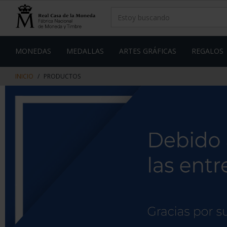
saltar
Saltar
al
al
contenido
men
de
navegacin
MONEDAS
MEDALLAS
ARTES GRÁFICAS
REGALOS
INICIO
PRODUCTOS