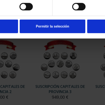
ESPAÑOLAS -
CAPITALES ESPAÑOLAS -
CAP
SCA
TERUEL
00 €
73,00 €
Permitir la selección
 CAPITALES DE
SUSCRIPCIÓN CAPITALES DE
SUSC
NCIA 2
PROVINCIA 3
,00 €
949,00 €