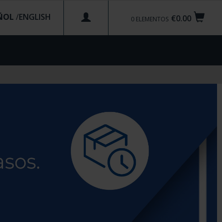
ÑOL
/
€0.00
0
ELEMENTOS