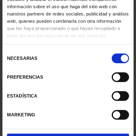
información sobre el uso que haga del sitio web con
nuestros partners de redes sociales, publicidad y análisis
web, quienes pueden combinarla con otra información
que les haya proporcionado o que hayan recopilado a
partir del uso que haya hecho de sus servicios.
SUSCRIPCIÓN
SUSCRIPCIÓN
CAPITALES DE
CAPITALES DE
PROVINCIA 3
PROVINCIA 4
Selección
949,00 €
949,00 €
NECESARIAS
de
consentimiento
Sólo para usuarios
Sólo para usuarios
registrados
registrados
PREFERENCIAS
ESTADÍSTICA
MARKETING