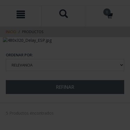
saltar
Saltar
0
al
al
contenido
men
de
navegacin
INICIO
PRODUCTOS
ORDENAR POR:
REFINAR
5 Productos encontrados