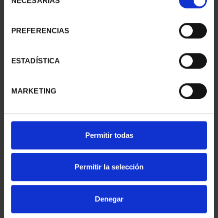
NECESARIAS
de
consentimiento
PREFERENCIAS
SUSCRIPCIÓN
SUSCRIPCIÓN
CAPITALES DE
CAPITALES DE
PROVINCIA 1
PROVINCIA 2
ESTADÍSTICA
949,00 €
949,00 €
Sólo para usuarios
Sólo para usuarios
MARKETING
registrados
registrados
Permitir todas
Permitir la selección
Denegar