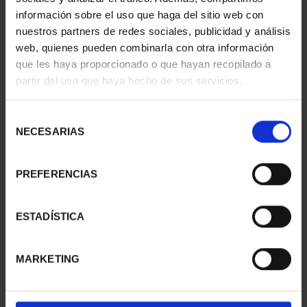
información sobre el uso que haga del sitio web con
nuestros partners de redes sociales, publicidad y análisis
web, quienes pueden combinarla con otra información
SUSCRIPCIÓN
SUSCRIPCIÓN
que les haya proporcionado o que hayan recopilado a
CAPITALES DE
CAPITALES DE
partir del uso que haya hecho de sus servicios.
PROVINCIA 1
PROVINCIA 2
949,00 €
949,00 €
Selección
Sólo para usuarios
Sólo para usuarios
NECESARIAS
de
registrados
registrados
consentimiento
PREFERENCIAS
ESTADÍSTICA
MARKETING