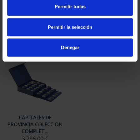
SUSCRIPCIÓN
SUSCRIPCIÓN
Permitir todas
CAPITALES DE
CAPITALES DE
PROVINCIA 3
PROVINCIA 4
949,00 €
949,00 €
Permitir la selección
Sólo para usuarios
Sólo para usuarios
registrados
registrados
Denegar
CAPITALES DE
PROVINCIA COLECCION
COMPLET...
3.796,00 €