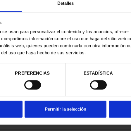
Detalles
s
b se usan para personalizar el contenido y los anuncios, ofrecer
s, compartimos información sobre el uso que haga del sitio web 
RIMONIO II -
CIUDADES PATRIMONIO III -
 análisis web, quienes pueden combinarla con otra información q
NCA
TOLEDO
r del uso que haya hecho de sus servicios.
00 €
73,00 €
PREFERENCIAS
ESTADÍSTICA
Permitir la selección