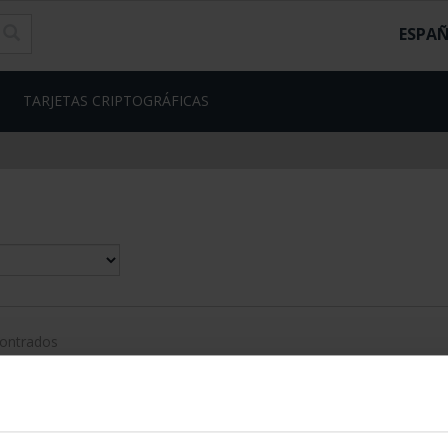
ESPA
TARJETAS CRIPTOGRÁFICAS
contrados