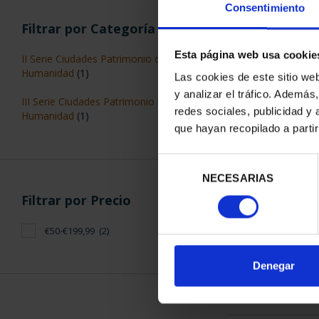
Consentimiento
Filtrar por Categoría
Esta página web usa cookie
II Serie Ciudades Patrimonio de la
Humanidad
(1)
Las cookies de este sitio we
y analizar el tráfico. Ademá
III Serie Ciudades Patrimonio de la
CIUDADES PAT
redes sociales, publicidad y
Humanidad
(1)
CUE
que hayan recopilado a parti
73,
Selección
NECESARIAS
de
consentimiento
Filtrar por Precio
€50-€199,99
(2)
ORDENAR POR:
Denegar