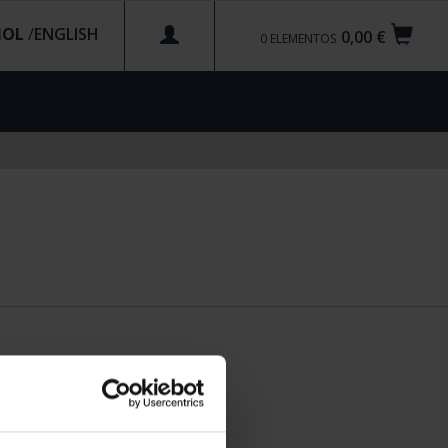
ÑOL
/
0,00 €
0
ELEMENTOS