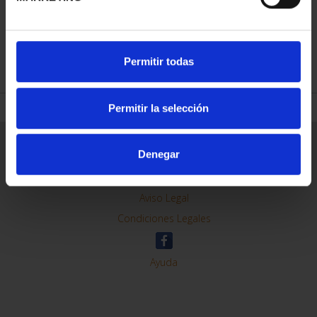
REFINAR
Permitir todas
Permitir la selección
Información General
Denegar
Contacto
Preguntas Frequentes (FAQs)
Aviso Legal
Condiciones Legales
Ayuda