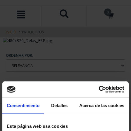
saltar
Saltar
0
al
al
contenido
men
de
navegacin
INICIO
PRODUCTOS
ORDENAR POR:
REFINAR
Consentimiento
Detalles
Acerca de las cookies
1 Productos encontrados
Esta página web usa cookies