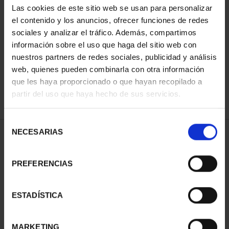
Las cookies de este sitio web se usan para personalizar
el contenido y los anuncios, ofrecer funciones de redes
sociales y analizar el tráfico. Además, compartimos
ORDENAR POR:
información sobre el uso que haga del sitio web con
nuestros partners de redes sociales, publicidad y análisis
web, quienes pueden combinarla con otra información
que les haya proporcionado o que hayan recopilado a
REFINAR
partir del uso que haya hecho de sus servicios.
Selección
NECESARIAS
de
2 Productos encontrados
consentimiento
PREFERENCIAS
ESTADÍSTICA
MARKETING