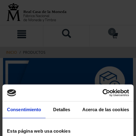
saltar
Saltar
0
al
al
contenido
men
de
navegacin
INICIO
PRODUCTOS
Consentimiento
Detalles
Acerca de las cookies
Esta página web usa cookies