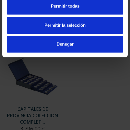
SUSCRIPCIÓN
SUSCRIPCIÓN
Permitir todas
CAPITALES DE
CAPITALES DE
PROVINCIA 3
PROVINCIA 4
949,00 €
949,00 €
Permitir la selección
Sólo para usuarios
Sólo para usuarios
registrados
registrados
Denegar
CAPITALES DE
PROVINCIA COLECCION
COMPLET...
3.796,00 €