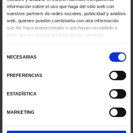
información sobre el uso que haga del sitio web con
nuestros partners de redes sociales, publicidad y análisis
web, quienes pueden combinarla con otra información
SUSCRIPCIÓN
SUSCRIPCIÓN
que les haya proporcionado o que hayan recopilado a
CAPITALES DE
CAPITALES DE
partir del uso que haya hecho de sus servicios.
PROVINCIA 1
PROVINCIA 2
949,00 €
949,00 €
Selección
Sólo para usuarios
Sólo para usuarios
NECESARIAS
de
registrados
registrados
consentimiento
PREFERENCIAS
ESTADÍSTICA
MARKETING