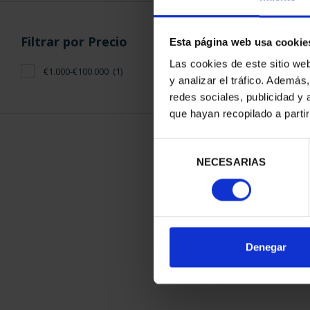
Filtrar por Precio
Esta página web usa cookie
Las cookies de este sitio we
€1.000-€100.000
(1)
y analizar el tráfico. Ademá
redes sociales, publicidad y
SUSCRIPCIÓ
que hayan recopilado a parti
PATRIMONIO 
1.095
Selección
Sólo para usuar
NECESARIAS
de
consentimiento
ORDENAR POR:
Denegar