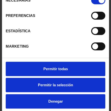
NECESARIAS
de
consentimiento
PREFERENCIAS
SUSCRIPCIÓN
SUSCRIPCIÓN
CAPITALES DE
CAPITALES DE
PROVINCIA 1
PROVINCIA 2
ESTADÍSTICA
949,00 €
949,00 €
Sólo para usuarios
Sólo para usuarios
MARKETING
registrados
registrados
Permitir todas
Permitir la selección
Denegar