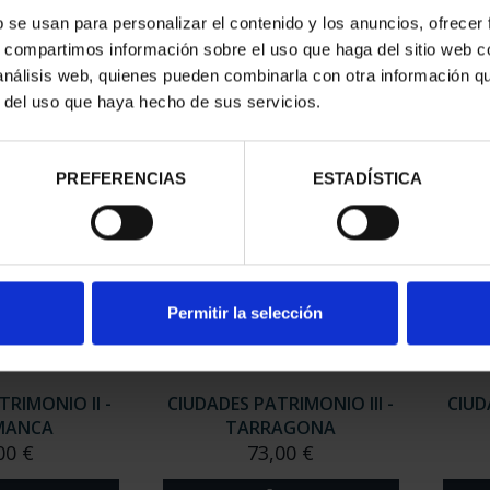
RIMONIO II -
CIUDADES PATRIMONIO II-
CIUD
b se usan para personalizar el contenido y los anuncios, ofrecer
NCA
IBIZA
s, compartimos información sobre el uso que haga del sitio web 
00 €
73,00 €
 análisis web, quienes pueden combinarla con otra información q
r del uso que haya hecho de sus servicios.
PREFERENCIAS
ESTADÍSTICA
Permitir la selección
TRIMONIO II -
CIUDADES PATRIMONIO III -
CIUD
MANCA
TARRAGONA
00 €
73,00 €