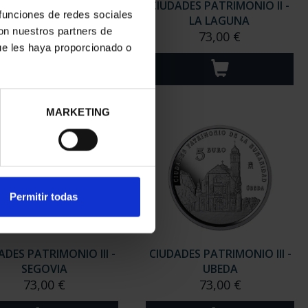
ADES PATRIMONIO II-
CIUDADES PATRIMONIO II -
 funciones de redes sociales
MÉRIDA
LA LAGUNA
con nuestros partners de
73,00 €
73,00 €
ue les haya proporcionado o
MARKETING
Permitir todas
ADES PATRIMONIO III -
CIUDADES PATRIMONIO III -
SEGOVIA
UBEDA
73,00 €
73,00 €