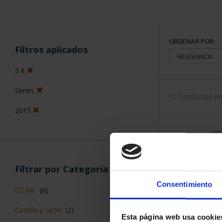
ORDENAR POR:
Filtros aplicados
5 €
Series
10 Productos e
2015
Filtrar por Categoría
Consentimiento
CC.AA.
(6)
Castilla y León
(2)
Esta página web usa cookie