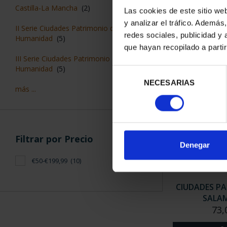
CIUDADES PAT
Castilla-La Mancha
(2)
Las cookies de este sitio we
CUE
y analizar el tráfico. Ademá
73,
II Serie Ciudades Patrimonio de la
redes sociales, publicidad y
Humanidad
(5)
que hayan recopilado a parti
III Serie Ciudades Patrimonio de la
Humanidad
(5)
Selección
NECESARIAS
de
más ...
consentimiento
Filtrar por Precio
Denegar
€50-€199,99
(10)
CIUDADES PA
SALA
73,