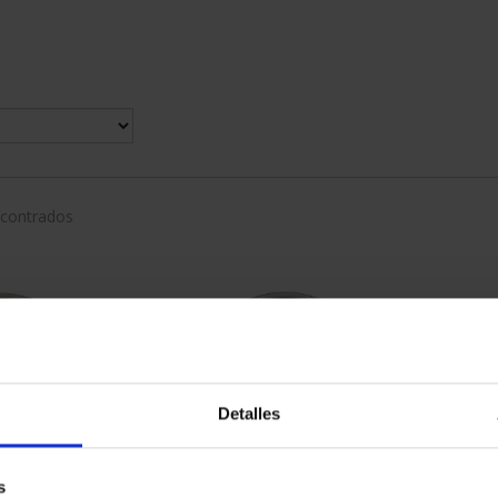
ncontrados
Detalles
s